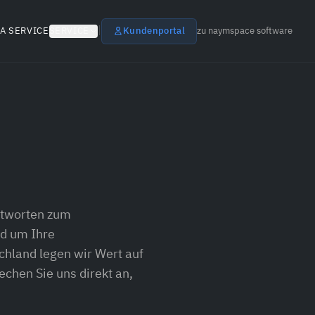
|
A SERVICE
SERVICE
Kundenportal
zu naymspace software
ntworten zum
nd um Ihre
hland legen wir Wert auf
echen Sie uns direkt an,